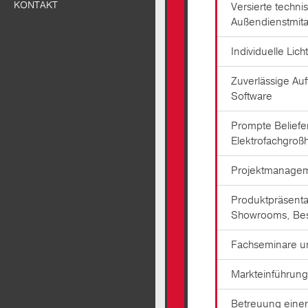
KONTAKT
Versierte techni
Außendienstmita
Individuelle Lic
Zuverlässige Auf
Software
Prompte Beliefe
Elektrofachgroßh
Projektmanagem
Produktpräsenta
Showrooms, Besu
Fachseminare u
Markteinführung
Betreuung eine